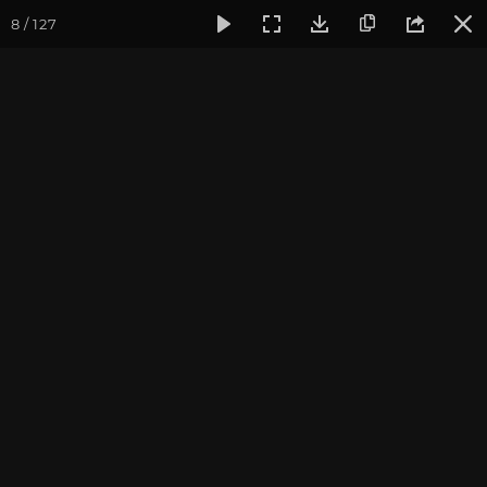
8 / 127
Фотогалерея
Семинары
Семинар "Знакомство с клубом 
Семинар "Знакомство с
клубом oum.ru" март 2019