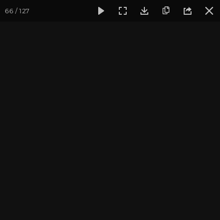
66 / 127
Фотогалерея
Семинары
Семинар "Знакомство с клубом 
Семинар "Знакомство с
клубом oum.ru" март 2019