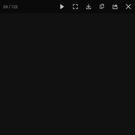
26 / 122
Фотогалерея
Семинары
Семинар "Знакомство с клубом
Семинар "Знакомство с
клубом oum.ru" июнь
2019
Фотограф: Ульянкина Валентина