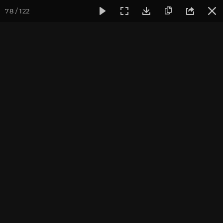
78 / 122
Фотогалерея
Семинары
Семинар "Знакомство с клубом
Семинар "Знакомство с
клубом oum.ru" июнь
2019
Фотограф: Ульянкина Валентина