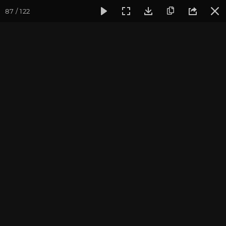
87 / 122
Фотогалерея
Семинары
Семинар "Знакомство с клубом
Семинар "Знакомство с
клубом oum.ru" июнь
2019
Фотограф: Ульянкина Валентина