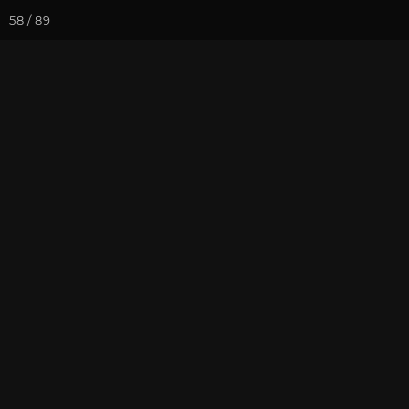
58 / 89
Йога-курсы
Йога-
Фотогалерея
Семинары
Се
Семинар "Зна
2019
На почту
Избранное
П