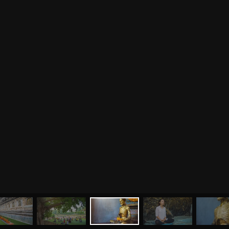
МЕНЮ
ЙОГА
СЕМИНАРЫ
О НАС
МАГАЗИН