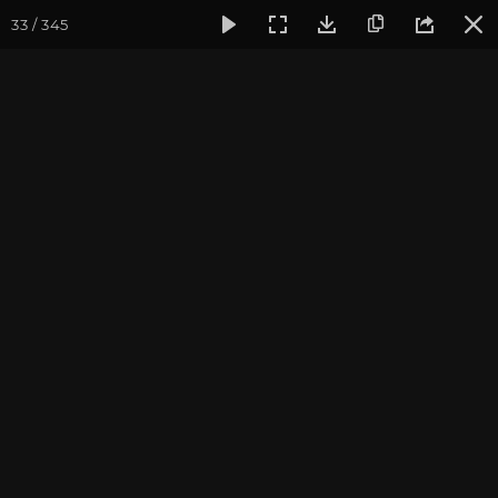
33 / 345
Фотогалерея
Фото йога-туров
Индия. Гималаи и Бодхг
Май 2019. Йога-тур в
Гималаи и Бодхгаю
Присоединиться к туру
Йога-тур в Индию «Гималаи и
Бодхгая»