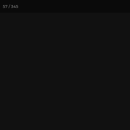
57 / 345
Йога-курсы
Йога-
Фотогалерея
Фото йога-туро
Май 2019. Йо
На почту
Избранное
П
Присоединиться к туру
Йог