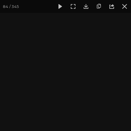
84 / 345
Фотогалерея
Фото йога-туров
Индия. Гималаи и Бодхг
Май 2019. Йога-тур в
Гималаи и Бодхгаю
Присоединиться к туру
Йога-тур в Индию «Гималаи и
Бодхгая»