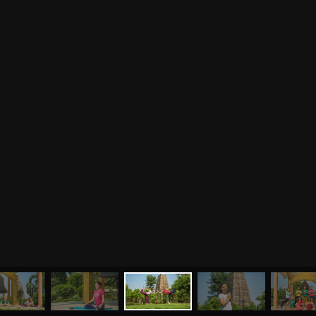
МЕНЮ
ЙОГА
СЕМИНАРЫ
О НАС
МАГАЗИН