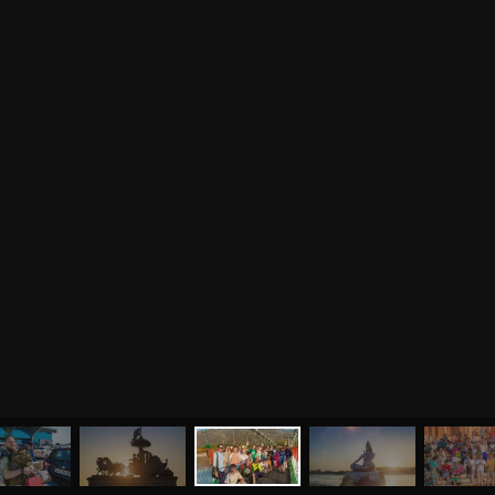
МЕНЮ
ЙОГА
СЕМИНАРЫ
О НАС
МАГАЗИН