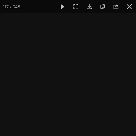
117 / 345
Фотогалерея
Фото йога-туров
Индия. Гималаи и Бодхг
Май 2019. Йога-тур в
Гималаи и Бодхгаю
Присоединиться к туру
Йога-тур в Индию «Гималаи и
Бодхгая»