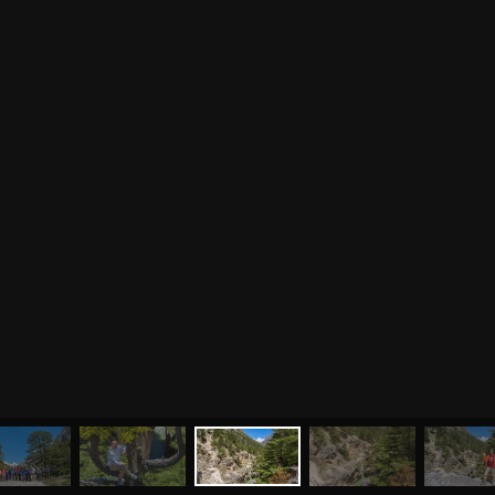
МЕНЮ
ЙОГА
СЕМИНАРЫ
О НАС
МАГАЗИН