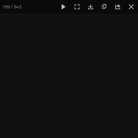
199 / 345
Фотогалерея
Фото йога-туров
Индия. Гималаи и Бодхг
Май 2019. Йога-тур в
Гималаи и Бодхгаю
Присоединиться к туру
Йога-тур в Индию «Гималаи и
Бодхгая»