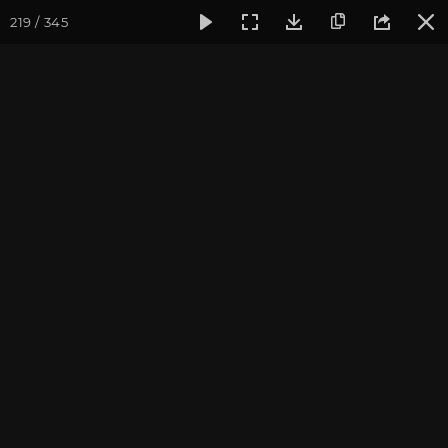
219 / 345
Фотогалерея
Фото йога-туров
Индия. Гималаи и Бодхг
Май 2019. Йога-тур в
Гималаи и Бодхгаю
Присоединиться к туру
Йога-тур в Индию «Гималаи и
Бодхгая»