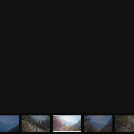
МЕНЮ
ЙОГА
СЕМИНАРЫ
О НАС
МАГАЗИН