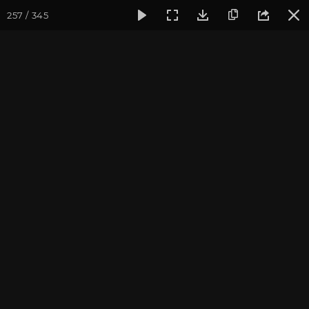
257 / 345
Фотогалерея
Фото йога-туров
Индия. Гималаи и Бодхг
Май 2019. Йога-тур в
Гималаи и Бодхгаю
Присоединиться к туру
Йога-тур в Индию «Гималаи и
Бодхгая»