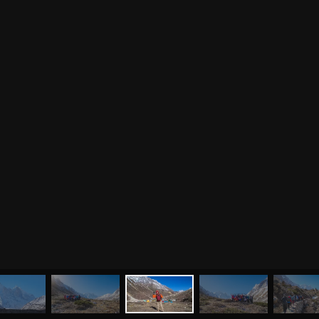
МЕНЮ
ЙОГА
СЕМИНАРЫ
О НАС
МАГАЗИН