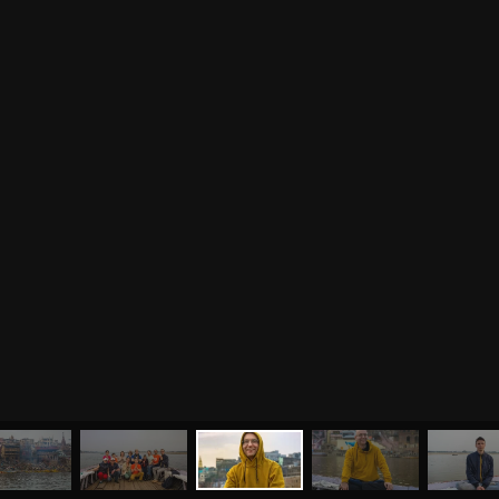
МЕНЮ
ЙОГА
СЕМИНАРЫ
О НАС
МАГАЗИН