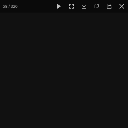
58 / 320
Фотогалерея
Фото йога-туров
Индия
Февраль 2020,
Индия 2020. Все фото
Присоединиться к туру
Йога-тур в Индию «Практика в
местах Будды»