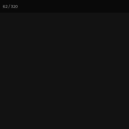
62 / 320
Йога-курсы
Йога-
Фотогалерея
Фото йога-туро
Индия 2020. 
На почту
Избранное
П
Присоединиться к туру
Йог