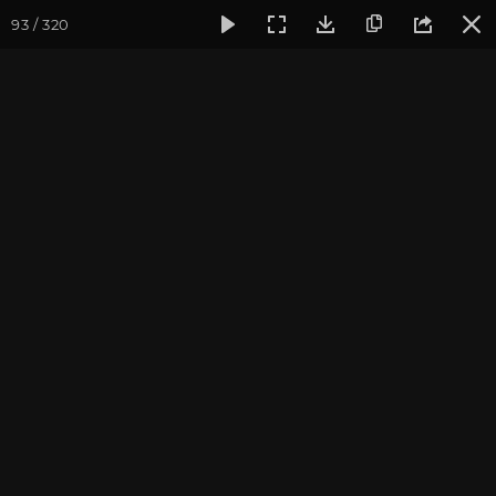
93 / 320
Фотогалерея
Фото йога-туров
Индия
Февраль 2020,
Индия 2020. Все фото
Присоединиться к туру
Йога-тур в Индию «Практика в
местах Будды»