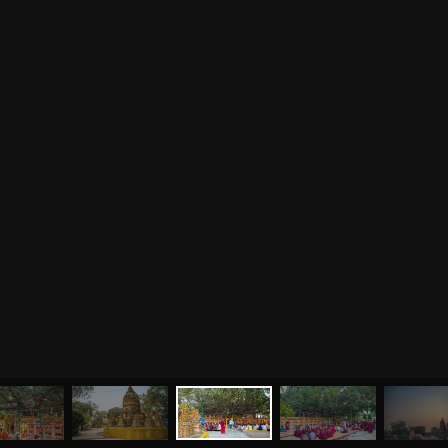
МЕНЮ
ЙОГА
СЕМИНАРЫ
О НАС
МАГАЗИН