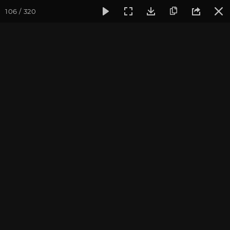
106 / 320
Фотогалерея
Фото йога-туров
Индия
Февраль 2020,
Индия 2020. Все фото
Присоединиться к туру
Йога-тур в Индию «Практика в
местах Будды»