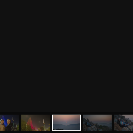
МЕНЮ
ЙОГА
СЕМИНАРЫ
О НАС
МАГАЗИН