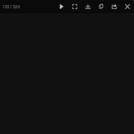
133 / 320
Фотогалерея
Фото йога-туров
Индия
Февраль 2020,
Индия 2020. Все фото
Присоединиться к туру
Йога-тур в Индию «Практика в
местах Будды»