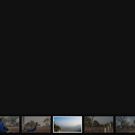
МЕНЮ
ЙОГА
СЕМИНАРЫ
О НАС
МАГАЗИН