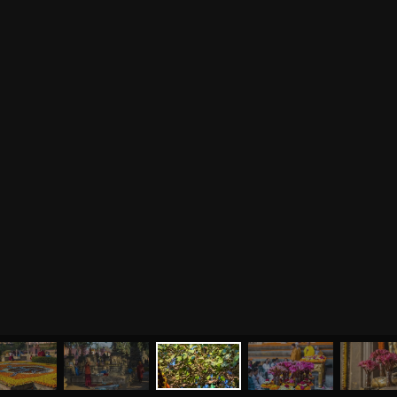
МЕНЮ
ЙОГА
СЕМИНАРЫ
О НАС
МАГАЗИН