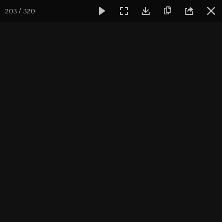
203 / 320
Фотогалерея
Фото йога-туров
Индия
Февраль 2020,
Индия 2020. Все фото
Присоединиться к туру
Йога-тур в Индию «Практика в
местах Будды»