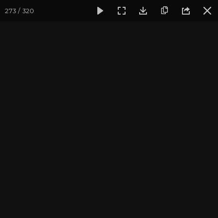
273 / 320
Фотогалерея
Фото йога-туров
Индия
Февраль 2020,
Индия 2020. Все фото
Присоединиться к туру
Йога-тур в Индию «Практика в
местах Будды»