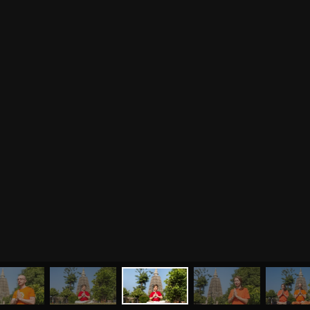
МЕНЮ
ЙОГА
СЕМИНАРЫ
О НАС
МАГАЗИН