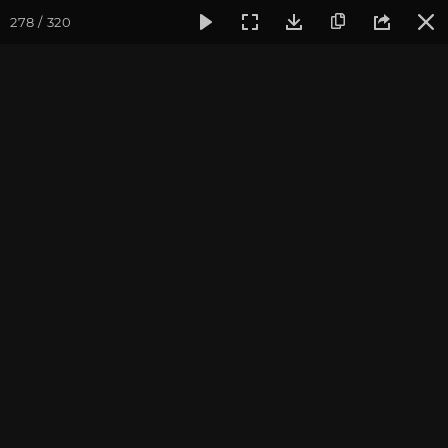
278 / 320
Фотогалерея
Фото йога-туров
Индия
Февраль 2020,
Индия 2020. Все фото
Присоединиться к туру
Йога-тур в Индию «Практика в
местах Будды»