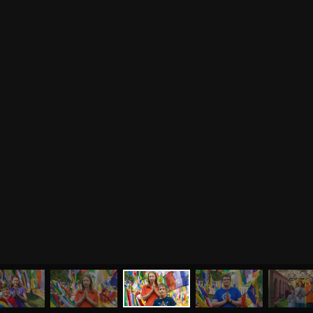
МЕНЮ
ЙОГА
СЕМИНАРЫ
О НАС
МАГАЗИН