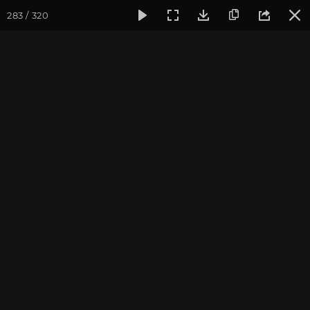
283 / 320
Фотогалерея
Фото йога-туров
Индия
Февраль 2020,
Индия 2020. Все фото
Присоединиться к туру
Йога-тур в Индию «Практика в
местах Будды»