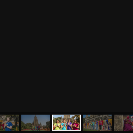
МЕНЮ
ЙОГА
СЕМИНАРЫ
О НАС
МАГАЗИН