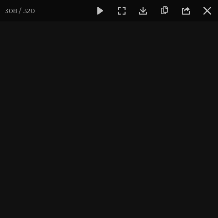
308 / 320
Фотогалерея
Фото йога-туров
Индия
Февраль 2020,
Индия 2020. Все фото
Присоединиться к туру
Йога-тур в Индию «Практика в
местах Будды»