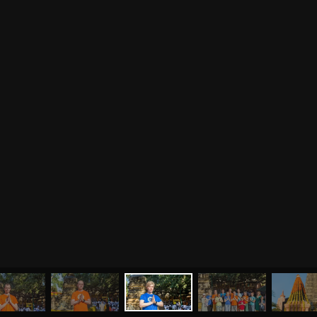
МЕНЮ
ЙОГА
СЕМИНАРЫ
О НАС
МАГАЗИН