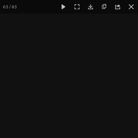
63 / 83
Фотогалерея
Семинары
Март 2020, Встреча друзей из
Март 2020, Встреча
друзей из прошлых
жизней
фотограф Алла Долгова