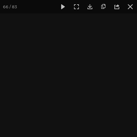
66 / 83
Фотогалерея
Семинары
Март 2020, Встреча друзей из
Март 2020, Встреча
друзей из прошлых
жизней
фотограф Алла Долгова