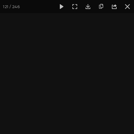
121 / 246
Фотогалерея
Семинары
Йога-встреча с клубом OUM.RU,
Йога-встреча с клубом
OUM.RU, 13 сентября 2020
Встреча с преподавателями йога-клуба OUM.RU.
Фотограф: Валентина Ульянкина