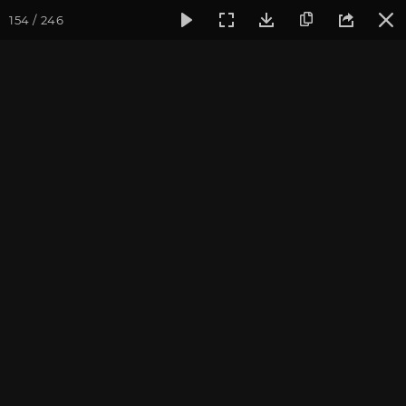
154 / 246
Фотогалерея
Семинары
Йога-встреча с клубом OUM.RU,
Йога-встреча с клубом
OUM.RU, 13 сентября 2020
Встреча с преподавателями йога-клуба OUM.RU.
Фотограф: Валентина Ульянкина