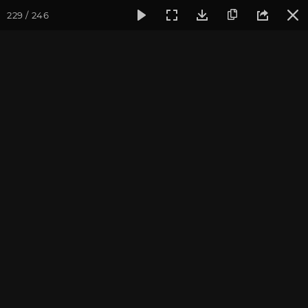
229 / 246
Фотогалерея
Семинары
Йога-встреча с клубом OUM.RU,
Йога-встреча с клубом
OUM.RU, 13 сентября 2020
Встреча с преподавателями йога-клуба OUM.RU.
Фотограф: Валентина Ульянкина