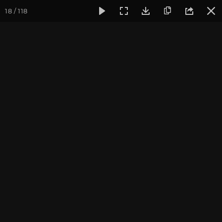
18 / 118
Фотогалерея
Курс аюрведы
Осень 2020. Начало курса a
Осень 2020. Начало курса
ayurveda.plus