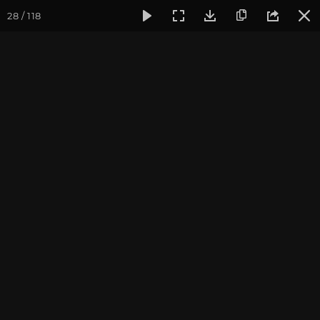
28 / 118
Фотогалерея
Курс аюрведы
Осень 2020. Начало курса a
Осень 2020. Начало курса
ayurveda.plus