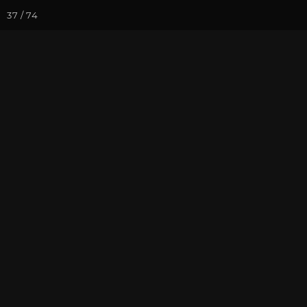
37 / 74
Йога-курсы
Йога-
Фотогалерея
Встречи друзей
Октябрь 2020
Часть 2
На почту
Избранное
П