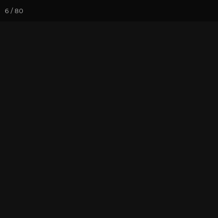
6 / 80
Йога-курсы
Йога-
Фотогалерея
Погружение в 
Октябрь 2020
На почту
Избранное
П
Записаться на
Випассана - 