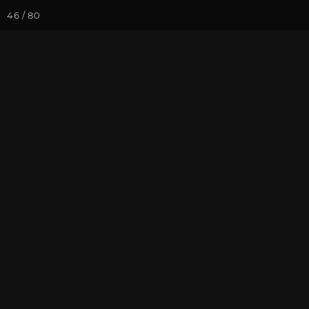
46 / 80
Йога-курсы
Йога-
Фотогалерея
Погружение в 
Октябрь 2020
На почту
Избранное
П
Записаться на
Випассана - 