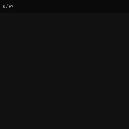
6 / 97
Йога-курсы
Йога-
Фотогалерея
Фото йога-туро
Тур в Мезмай
На почту
Избранное
П
Ведущие йога-туров: А.Худо