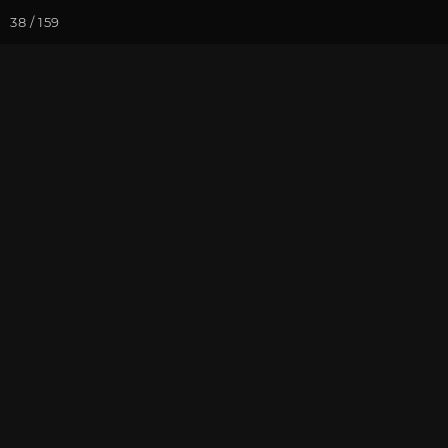
38 / 159
Йога-курсы
Йога-
Фотогалерея
Фото йога-туро
Пляж и лодк
На почту
Избранное
П