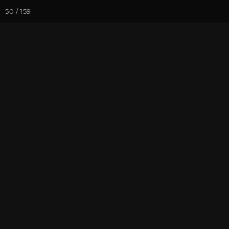
50 / 159
Йога-курсы
Йога-
Фотогалерея
Фото йога-туро
Пляж и лодк
На почту
Избранное
П