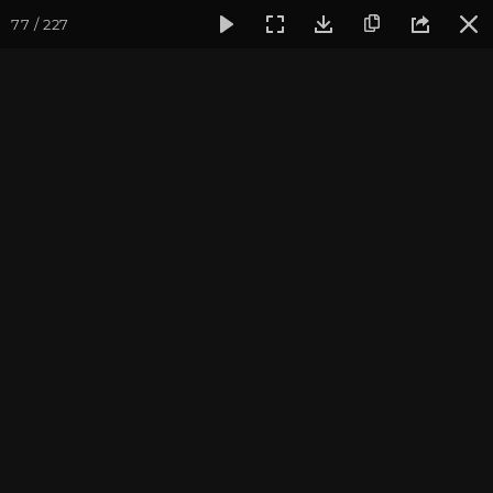
77 / 227
Фотогалерея
Йога-лагерь «Аура»
Йога-лагерь «Аура» 2
Йога-лагерь «Аура» 2018
Ярославская область, Культурный Центр «Аура»