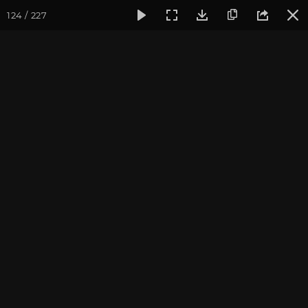
124 / 227
Фотогалерея
Йога-лагерь «Аура»
Йога-лагерь «Аура» 2
Йога-лагерь «Аура» 2018
Ярославская область, Культурный Центр «Аура»