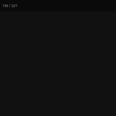
139 / 227
Йога-курсы
Йога-
Фотогалерея
Йога-лагерь «А
Йога-лагерь 
На почту
Избранное
П
Ярославская область, Культу