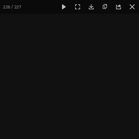
226 / 227
Фотогалерея
Йога-лагерь «Аура»
Йога-лагерь «Аура» 2
Йога-лагерь «Аура» 2018
Ярославская область, Культурный Центр «Аура»