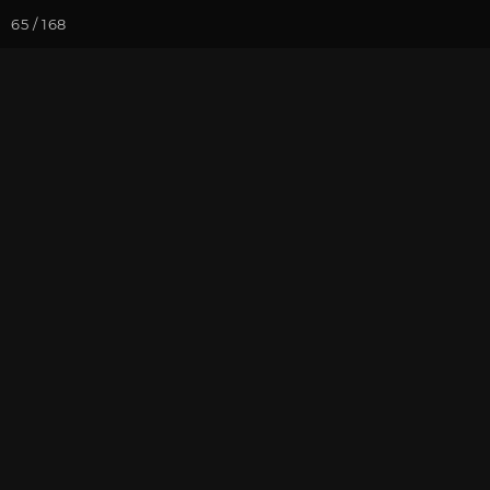
65 / 168
Йога-курсы
Йога-
Фотогалерея
Погружение в 
Июнь 2021, В
На почту
Избранное
П
Записаться на
Випассана - 