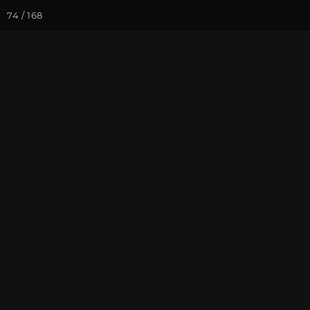
74 / 168
Йога-курсы
Йога-
Фотогалерея
Погружение в 
Июнь 2021, В
На почту
Избранное
П
Записаться на
Випассана - 