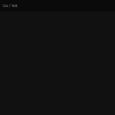
124 / 168
Йога-курсы
Йога-
Фотогалерея
Погружение в 
Июнь 2021, В
На почту
Избранное
П
Записаться на
Випассана - 