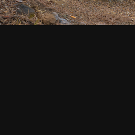
Ликийская тропа
Олимпос