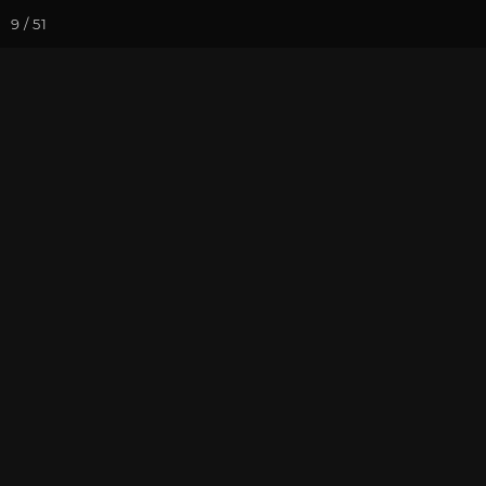
9 / 51
Йога-курсы
Йога-
Фотогалерея
Фото йога-туро
Химера
На почту
Избранное
П