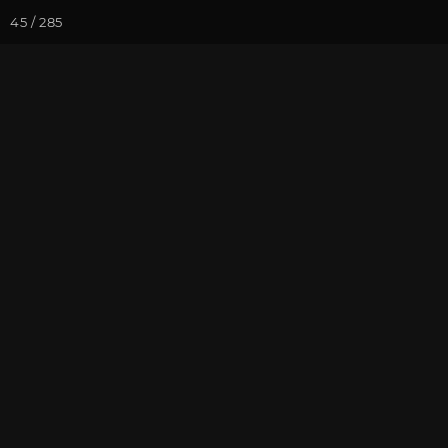
45 / 285
Йога-курсы
Йога-
Фотогалерея
Фото йога-туро
Тур в Мезмай
На почту
Избранное
П
Ведущие йога-туров: А.Худо