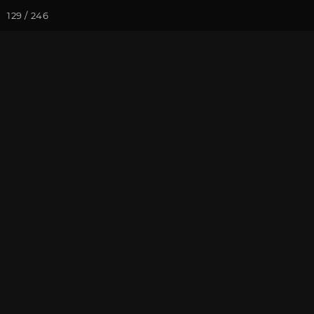
129 / 246
Йога-курсы
Йога-
Фотогалерея
Фото йога-туро
Чирали 2021.
На почту
Избранное
П