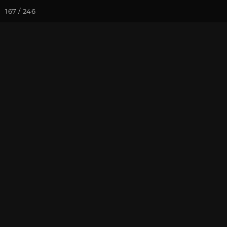
167 / 246
Йога-курсы
Йога-
Фотогалерея
Фото йога-туро
Чирали 2021.
На почту
Избранное
П