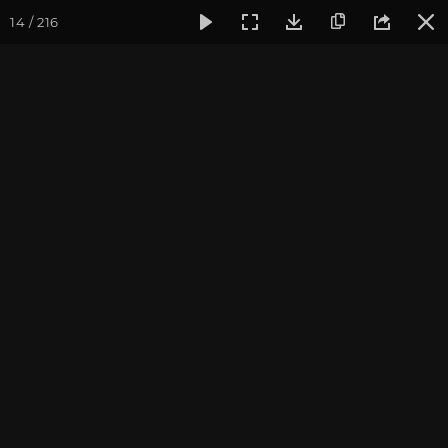
14 / 216
Фотогалерея
Фото йога-туров
Сочи
Красная Поляна
Красная Поляна 2021