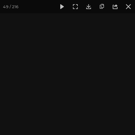
49 / 216
Фотогалерея
Фото йога-туров
Сочи
Красная Поляна
Красная Поляна 2021