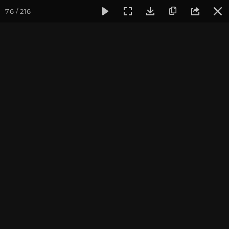
76 / 216
Фотогалерея
Фото йога-туров
Сочи
Красная Поляна
Красная Поляна 2021